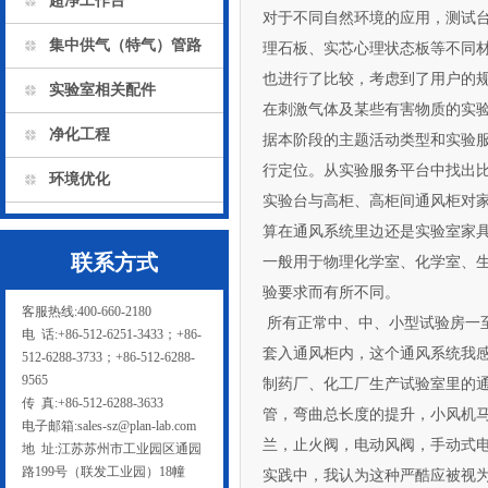
超净工作台
对于不同自然环境的应用，测试台类
集中供气（特气）管路
理石板、实芯心理状态板等不同
也进行了比较，考虑到了用户的规定
实验室相关配件
在刺激气体及某些有害物质的实验中
净化工程
据本阶段的主题活动类型和实验服
行定位。从实验服务平台中找出比较
环境优化
实验台与高柜、高柜间通风柜对家居
算在通风系统里边还是实验室家具系统软
联系方式
一般用于物理化学室、化学室
验要求而有所不同。
客服热线:400-660-2180
所有正常中、中、小型试验房
电 话:+86-512-6251-3433；+86-
套入通风柜内，这个通风系统我感
512-6288-3733；+86-512-6288-
9565
制药厂、化工厂生产试验室里的
传 真:+86-512-6288-3633
管，弯曲总长度的提升，小风机
电子邮箱:sales-sz@plan-lab.com
兰，止火阀，电动风阀，
地 址:江苏苏州市工业园区通园
路199号（联发工业园）18幢
实践中，我认为这种严酷应被视为通风