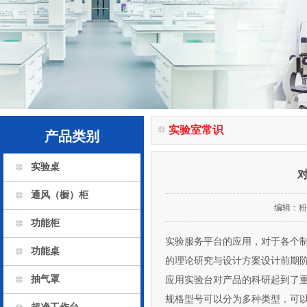
实验室常识
产品类别
实验桌
通风（橱）柜
编辑：
粉
功能柜
实验服务平台的应用，对于各个制
功能桌
的理论研究与设计方案设计前期阶段的
抽气罩
应用实验台对产品的科研起到了重要
规格型号可以分为多种类型，可以根