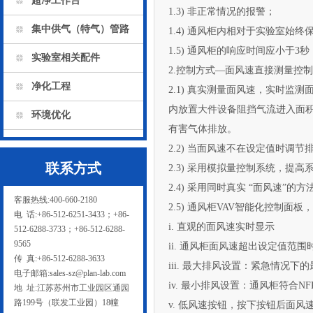
超净工作台
1.3) 非正常情况的报警；
集中供气（特气）管路
1.4) 通风柜内相对于实验室始终保持负
1.5) 通风柜的响应时间应小于3秒
实验室相关配件
2.控制方式—面风速直接测量控制法
净化工程
2.1) 真实测量面风速，实时监测
内放置大件设备阻挡气流进入面积
环境优化
有害气体排放。
2.2) 当面风速不在设定值时调节排风阀
联系方式
2.3) 采用模拟量控制系统，提
2.4) 采用同时真实 “面风速”的方法
客服热线:400-660-2180
2.5) 通风柜VAV智能化控制面板
电 话:+86-512-6251-3433；+86-
i. 直观的面风速实时显示
512-6288-3733；+86-512-6288-
9565
ii. 通风柜面风速超出设定值范围
传 真:+86-512-6288-3633
iii. 最大排风设置：紧急情况
电子邮箱:sales-sz@plan-lab.com
iv. 最小排风设置：通风柜符
地 址:江苏苏州市工业园区通园
路199号（联发工业园）18幢
v. 低风速按钮，按下按钮后面