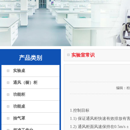
实验室常识
产品类别
实验桌
通风（橱）柜
编辑：
粉
功能柜
功能桌
1.控制目标
抽气罩
1.1) 保证通风柜快速有效排放有害物质
1.2) 通风柜面风速保持在0.5m/s 