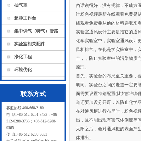
抽气罩
俗话说得好，没有规律，不
计粉色视频最新在线观看免费是从那几
超净工作台
线观看免费要从他的材料选取来看了
集中供气（特气）管路
实验室通风设计主要是指它的通风柜的
化学实验室中，实验室通风设
实验室相关配件
风柜排气，在化是学实验室中，
净化工程
全，，防止实验室中的污
原理。
环境优化
首先，实验台的布局至关重要
胡同。实验台之间的走道一定要能
联系方式
面需要设置特别配置(比如贮气钢瓶等
道还要加设分开屏，以防止化学
客服热线:400-660-2180
在对通风柜进行布局时，粉
电 话:+86-512-6251-3433；+86-
出，且不能出现有害气体倒流等问题
512-6288-3733；+86-512-6288-
9565
太阳之后，会对通风柜的表面
传 真:+86-512-6288-3633
体排出。