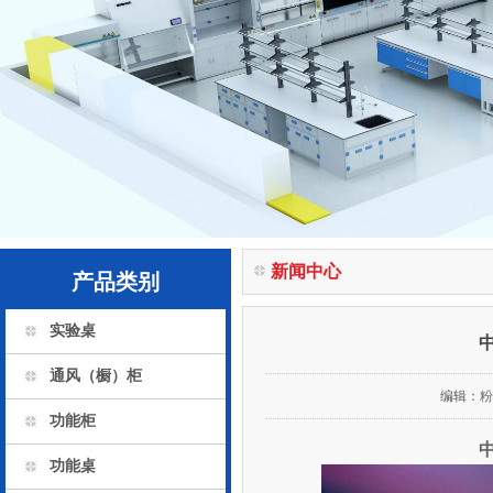
新闻中心
产品类别
实验桌
通风（橱）柜
编辑：
粉
功能柜
功能桌