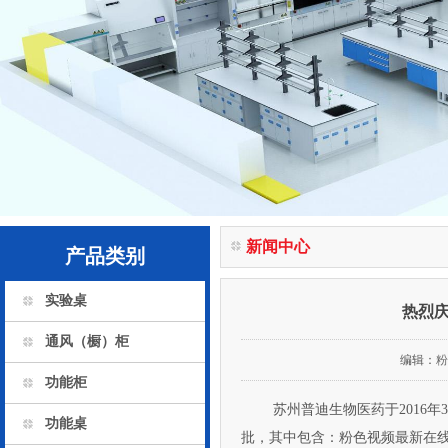
新闻中心
产品类别
实验桌
热烈
通风（橱）柜
编辑：
粉
功能柜
苏州普迪生物医药于2016年
功能桌
批，其中包含：粉色视频最