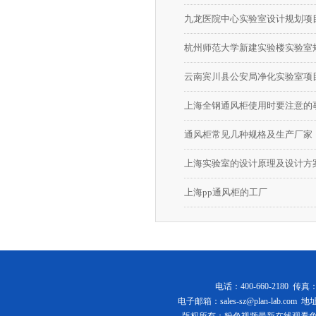
九龙医院中心实验室设计规划项
杭州师范大学新建实验楼实验室
云南宾川县公安局净化实验室项
上海全钢通风柜使用时要注意的
通风柜常见几种规格及生产厂家
上海实验室的设计原理及设计方
上海pp通风柜的工厂
电话：400-660-2180 传真
电子邮箱：
sales-sz@plan-lab.com
地址