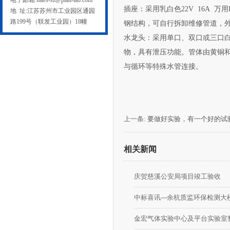
电子邮箱:sales-sz@plan-lab.com
插座：采用乳白色22V 16A 万
地 址:江苏苏州市工业园区通园
路199号（联发工业园）18幢
钢结构，可自行拆卸维修管道
水龙头：采用单口、双口或三口白色
物，具有泄压功能。管体由黄铜
与循环等特殊水管连接。
上一条:
要做好实验，有一个好的
相关新闻
庆贺慈溪公安局项目竣工验收
中标喜讯---余杭质监环保检测大
金宏气体实验中心及平台实验室