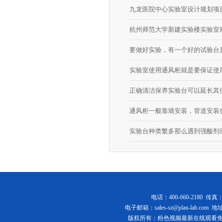
九龙医院中心实验室设计规划项
杭州师范大学新建实验楼实验室
要做好实验，有一个好的试验
正确清洁保养实验台可以延长其
通风柜一般靠墙安装，管道安
实验台种类繁多那么遇到强酸剂
电话：400-660-2180 传真
电子邮箱：
sales-sz@plan-lab.com
地址
版权所有：粉色视频最新在线观