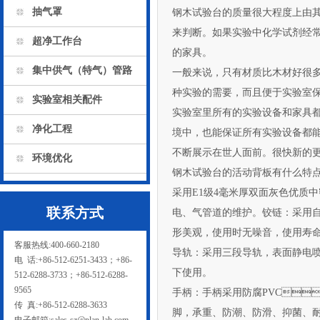
抽气罩
钢木试验台的质量很大程度上由其材
来判断。如果实验中化学试剂经常
超净工作台
的家具。
集中供气（特气）管路
一般来说，只有材质比木材好很多
种实验的需要，而且便于实验室保持
实验室相关配件
实验室里所有的实验设备和家具都怕
净化工程
境中，也能保证所有实验设备都能延
不断展示在世人面前。很快新的更
环境优化
钢木试验台的活动背板有什么特点
采用E1级4毫米厚双面灰色优质中密度
联系方式
电、气管道的维护。铰链
形美观，使用时无噪音，使用寿命长
客服热线:400-660-2180
导轨：采用三段导轨，表面
电 话:+86-512-6251-3433；+86-
下使用。
512-6288-3733；+86-512-6288-
9565
手柄：手柄采用防腐PVC，
传 真:+86-512-6288-3633
脚，承重、防潮、防滑