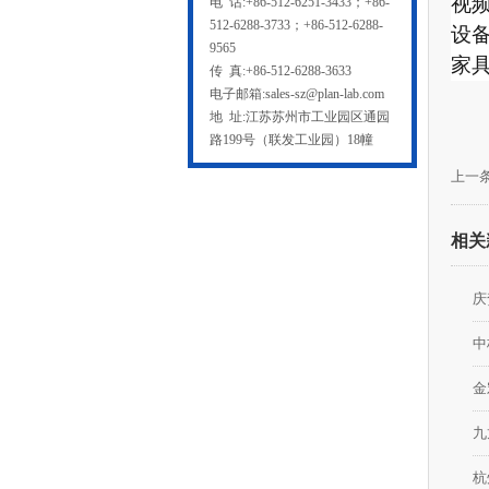
视
电 话:+86-512-6251-3433；+86-
512-6288-3733；+86-512-6288-
设备
9565
家具
传 真:+86-512-6288-3633
电子邮箱:sales-sz@plan-lab.com
地 址:江苏苏州市工业园区通园
路199号（联发工业园）18幢
上一条
相关
庆
中
金
九
杭