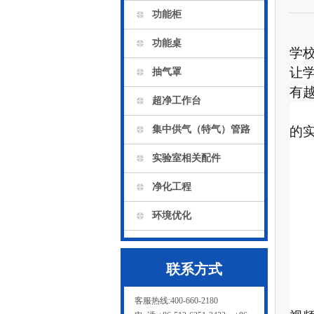
功能柜
功能桌
学校
让学
抽气罩
有越
超净工作台
集中供气（特气）管路
的实
实验室相关配件
净化工程
环境优化
联系方式
客服热线:400-660-2180