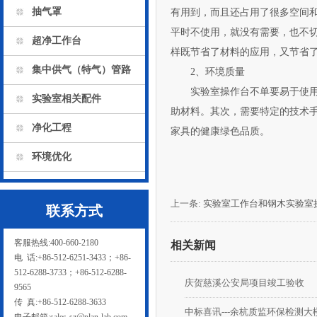
抽气罩
有用到，而且还占用了很多空间和
平时不使用，就没有需要
超净工作台
样既节省了材料的应用，又节省了空
集中供气（特气）管路
2、环境质量
实验室操作台不单要易于使用
实验室相关配件
助材料。其次，需要特定的
净化工程
家具的健康绿色品质。
环境优化
上一条:
实验室工作台和钢木实验室
联系方式
客服热线:400-660-2180
相关新闻
电 话:+86-512-6251-3433；+86-
512-6288-3733；+86-512-6288-
庆贺慈溪公安局项目竣工验收
9565
传 真:+86-512-6288-3633
中标喜讯---余杭质监环保检测大