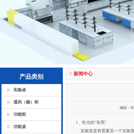
新闻中心
产品类别
实验桌
通风（橱）柜
编辑：
粉
功能柜
1、恰当的“实用”
功能桌
实验室是有需要买一个实验室操作台