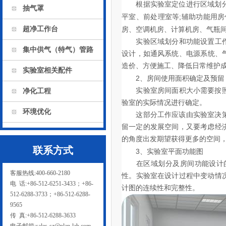
根据实验室定位进行区域划分和功能设
抽气罩
;
平室、前处理室等
辅助功能用房包括纯
超净工作台
房、空调机房、计算机房、气瓶间
实验区域划分和功能设置工作是
集中供气（特气）管路
设计，如通风系统、电源系统
造价、方便施工、降低日常维护成本
实验室相关配件
2
、房间使用面积确定及预留
实验室房间面积大小需要按照实验室
净化工程
验室的实际情况进行确定。
环境优化
这部分工作应该由实验室决策层决定
留一定的发展空间，又要考虑经济
的角度出发期望获得更多的空间，
联系方式
3
、实验室平面功能图
在区域划分及房间功能设计的基础上
客服热线:400-660-2180
性。实验室在设计过程中变动情
电 话:+86-512-6251-3433；+86-
计图的连续性和完整性。
512-6288-3733；+86-512-6288-
9565
传 真:+86-512-6288-3633