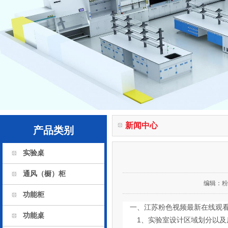
新闻中心
产品类别
实验桌
通风（橱）柜
编辑：
粉
功能柜
一、江苏粉色视频最新在线
功能桌
1
、实验室设计区域划分