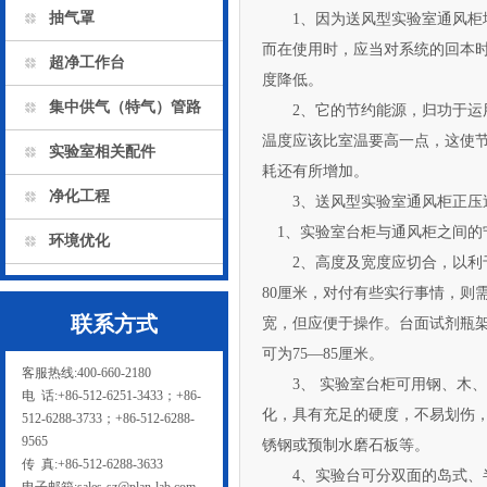
抽气罩
1、因为送风型实验室通风柜增加了
而在使用时，应当对系统的回本时
超净工作台
度降低。
集中供气（特气）管路
2、它的节约能源，归功
温度应该比室温要高一点，这使
实验室相关配件
耗还有所增加。
净化工程
3、送风型实验室通风柜正压送风
1、实验室台柜与通风柜之间的
环境优化
2、高度及宽度应切合，以利于
80厘米，对付有些实行事情，
联系方式
宽，但应便于操作。台面试剂瓶
可为75—85厘米。
客服热线:400-660-2180
3、 实验室台柜可用钢、木、钢
电 话:+86-512-6251-3433；+86-
化，具有充足的硬度，不易划伤
512-6288-3733；+86-512-6288-
9565
锈钢或预制水磨石板等。
传 真:+86-512-6288-3633
4、实验台可分双面的岛式