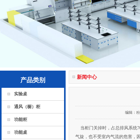
新闻中心
产品类别
实验桌
通风（橱）柜
编辑：
粉
功能柜
当柜门关掉时，占总排风系
功能桌
气旋，也不受室内气流的危害