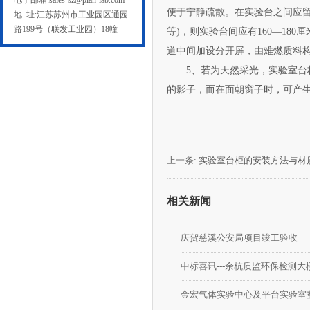
电子邮箱:sales-sz@plan-lab.com
便于宁静疏散。在实验台之间应留
地 址:江苏苏州市工业园区通园
路199号（联发工业园）18幢
等)，则实验台间应有160—
道中间加设分开屏，由难燃质料
5、若为天然采光，实验
的影子，而在面朝窗子时，可产生眩
上一条:
实验室台柜的安装方法与材
相关新闻
庆贺慈溪公安局项目竣工验收
中标喜讯---余杭质监环保检测大
金宏气体实验中心及平台实验室